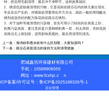
钟，然后用毛刷清理，最后冲干净即可，这样效果就好。
2、锈渍也是较难清理的污物，它是花岗岩路沿石内的铁元素出现化
学反应后产生的，对锈斑处理要用化学方办法，因此一般的用弱酸去
锈剂或选些好的配方除花岗岩路沿石锈剂。
3、对于油料等难清理的污染物，首先可用小刀轻轻的在表面上刮，
剥离污染表面，要注意的是只需稍稍剥离一层，别太用劲，否则花岗
岩路沿石上留刮痕，进而影响美观的。最后用清理剂清洗。
上一条：
海绵砖和透水砖有什么区别呢，大家知道吗？
下一条：
路沿石表面清洁的保持方法和清理措施
肥城鑫浩环保建材有限公司
手机：15589906555
网址：www.fcxhjc.c
n
ICP备案/许可证号：鲁ICP备2025188326号-1
后台管理